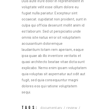
Duis aute irure dolor in reprehenderit in
voluptate velit esse cillum dolore eu
fugiat nulla pariatur. Excepteur sint
occaecat. cupidatat non proident, sunt in
culpa qui officia deserunt mollit anim id
est laborum. Sed ut perspiciatis unde
omnis iste natus error sit voluptatem
accusantium doloremque
laudantium.totam rem aperiam, eaque
ipsa quae ab illo inventore veritatis et
quasi architecto beatae vitae dicta sunt
explicabo. Nemo enim ipsam voluptatem
quia voluptas sit aspernatur aut odit aut
fugit, sed quia consequuntur magni
dolores eos qui ratione voluptatem
sequi.
TAGS:
documentary
review