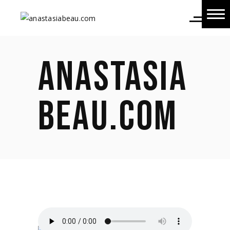
Home
Home
ANASTASIA
About Us
About Us
BEAU.COM
Shop
Shop
Blog
Blog
Contact Us